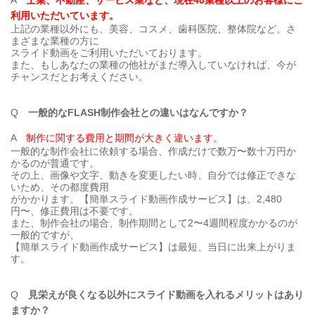
A
士業、不動産、サービス業など、現在40業種以上のお客様にご
利用いただいています。
上記の業種以外にも、美容、コスメ、歯科医院、整体院など、さ
まざまな業種の方に
スライド動画をご利用いただいております。
また、もしあなたの業種の他社がまだ導入していなければ、今が
チャンスだとお考えください。
Q
一般的なFLASH制作会社との違いはなんですか？
A
制作に関する費用と期間が大きく違います。
一般的な制作会社に依頼する場合、作成だけで数万〜数十万円か
かるのが普通です。
その上、画像や文字、動きを変更したい時、自分では修正できな
いため、その都度費用
がかかります。【簡単スライド動画作成サービス】は、2,480
円〜、修正費用は不要です。
また、制作会社の場合、制作期間として2〜4週間程度かかるのが
一般的ですが、
【簡単スライド動画作成サービス】は最短、当日に出来上がりま
す。
Q
見栄えが良くなる以外にスライド動画を入れるメリットはあり
ますか？