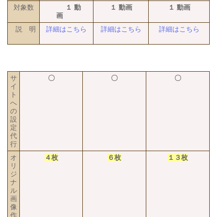
対象数
１ 動
１ 動画
１ 動画
画
説 明
詳細はこちら
詳細はこちら
詳細はこちら
サ
〇
〇
〇
イ
ト
へ
の
設
定
代
行
オ
４枚
６枚
１３枚
リ
ジ
ナ
ル
画
像
作