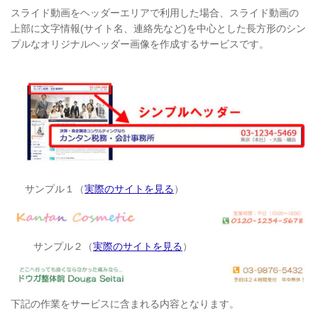
スライド動画をヘッダーエリアで利用した場合、スライド動画の
上部に文字情報(サイト名、連絡先など)を中心とした長方形のシン
プルなオリジナルヘッダー画像を作成するサービスです。
サンプル１（
実際のサイトを見る
）
サンプル２（
実際のサイトを見る
）
下記の作業をサービスに含まれる内容となります。