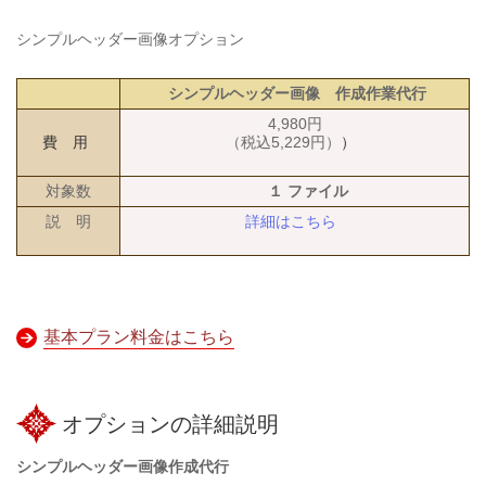
シンプルヘッダー画像オプション
シンプルヘッダー画像 作成作業代行
4,980円
費 用
（税込5,229円）
）
対象数
１ ファイル
説 明
詳細はこちら
基本プラン料金はこちら
オプションの詳細説明
シンプルヘッダー画像作成代行