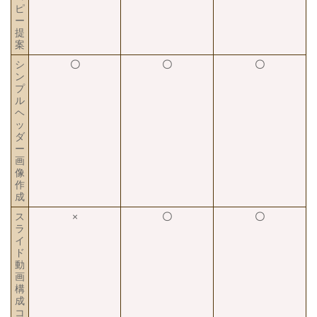
ピ
ー
提
案
シ
〇
〇
〇
ン
プ
ル
ヘ
ッ
ダ
ー
画
像
作
成
ス
×
〇
〇
ラ
イ
ド
動
画
構
成
コ