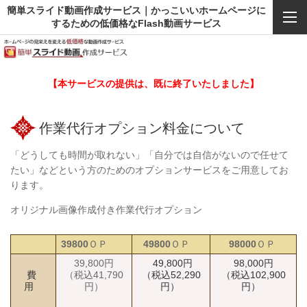
簡単スライド動画作成サービス｜かっこいいホームページに
するための低価格なFlash動画サービス
【本サービスの提供は、既に終了いたしました】
作業代行オプション料金について
「どうしても時間が取れない」「自分では自信がないので任せて
たい」などという方のためのオプションサービスをご用意してお
ります。
オリジナル画像作成付き作業代行オプション
39800
ＯＰ
49800
ＯＰ
98000
ＯＰ
39,800円
49,800円
98,000円
費
（税込41,790
（税込52,290
（税込102,900
用
円）
円）
円）