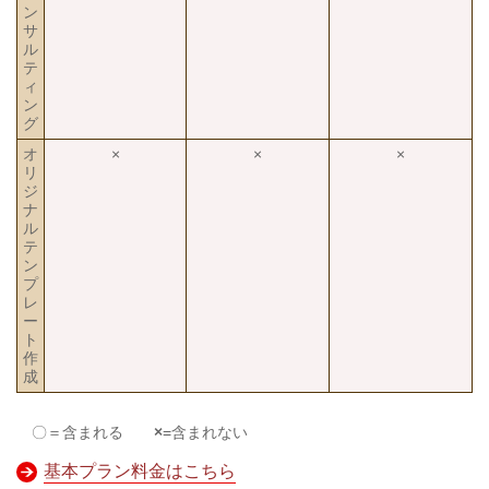
ン
サ
ル
テ
ィ
ン
グ
オ
×
×
×
リ
ジ
ナ
ル
テ
ン
プ
レ
ー
ト
作
成
〇＝含まれる
×
=含まれない
基本プラン料金はこちら