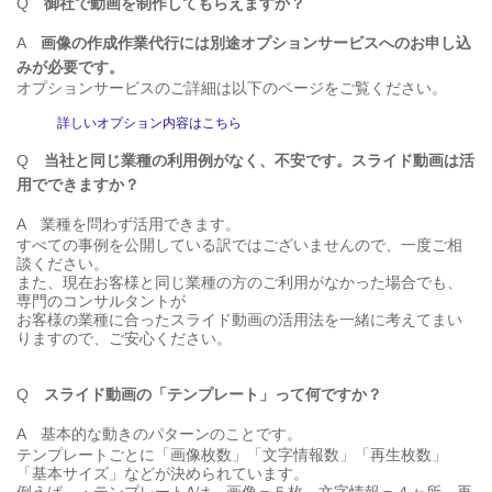
Q
御社で動画を制作してもらえますか？
A
画像の作成作業代行には別途オプションサービスへのお申し込
みが必要です。
オプションサービスのご詳細は以下のページをご覧ください。
詳しいオプション内容はこちら
Q
当社と同じ業種の利用例がなく、不安です。スライド動画は活
用でできますか？
A
業種を問わず活用できます。
すべての事例を公開している訳ではございませんので、一度ご相
談ください。
また、現在お客様と同じ業種の方のご利用がなかった場合でも、
専門のコンサルタントが
お客様の業種に合ったスライド動画の活用法を一緒に考えてまい
りますので、ご安心ください。
Q
スライド動画の「テンプレート」って何ですか？
A
基本的な動きのパターンのことです。
テンプレートごとに「画像枚数」「文字情報数」「再生枚数」
「基本サイズ」などが決められています。
例えば、・テンプレートAは、画像＝５枚、文字情報＝４ヶ所、再