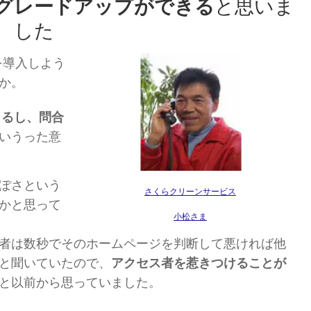
グレードアップができる
と思いま
した
を導入しよう
か。
きるし、問合
いうった意
ぽさという
さくらクリーンサービス
かと思って
小松さま
者は数秒でそのホームページを判断して悪ければ他
と聞いていたので、
アクセス者を惹きつけることが
と以前から思っていました。